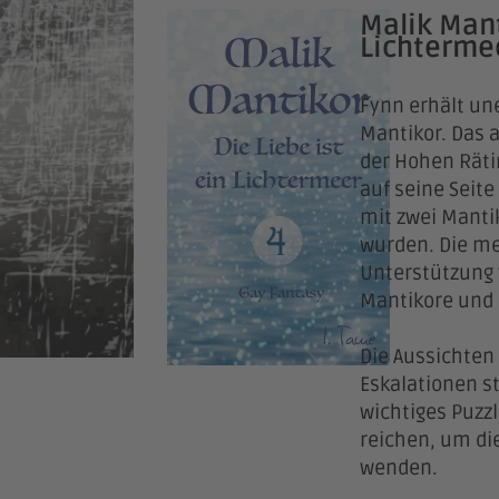
Malik Mant
Lichtermee
Fynn erhält un
Mantikor. Das a
der Hohen Räti
auf seine Seite
mit zwei Manti
wurden. Die me
Unterstützung 
Mantikore und 
Die Aussichten 
Eskalationen st
wichtiges Puzzl
reichen, um di
wenden.